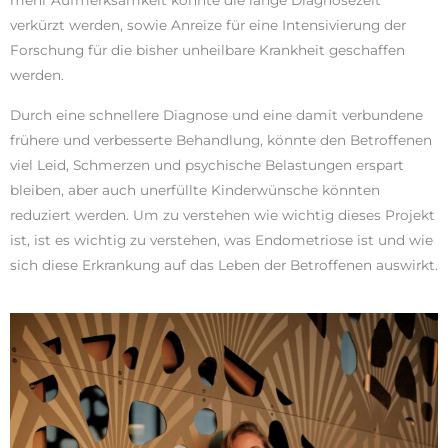
verkürzt werden, sowie Anreize für eine Intensivierung der
Forschung für die bisher unheilbare Krankheit geschaffen
werden.
Durch eine schnellere Diagnose und eine damit verbundene
frühere und verbesserte Behandlung, könnte den Betroffenen
viel Leid, Schmerzen und psychische Belastungen erspart
bleiben, aber auch unerfüllte Kinderwünsche könnten
reduziert werden. Um zu verstehen wie wichtig dieses Projekt
ist, ist es wichtig zu verstehen, was Endometriose ist und wie
sich diese Erkrankung auf das Leben der Betroffenen auswirkt.