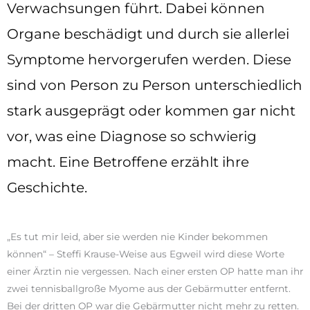
Verwachsungen führt. Dabei können
Organe beschädigt und durch sie allerlei
Symptome hervorgerufen werden. Diese
sind von Person zu Person unterschiedlich
stark ausgeprägt oder kommen gar nicht
vor, was eine Diagnose so schwierig
macht. Eine Betroffene erzählt ihre
Geschichte.
„Es tut mir leid, aber sie werden nie Kinder bekommen
können“ – Steffi Krause-Weise aus Egweil wird diese Worte
einer Ärztin nie vergessen. Nach einer ersten OP hatte man ihr
zwei tennisballgroße Myome aus der Gebärmutter entfernt.
Bei der dritten OP war die Gebärmutter nicht mehr zu retten.