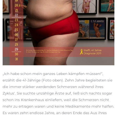
„Ich habe schon mein ganzes Leben kämpfen müssen!“,
erzählt die 41-Jährige (Foto oben). Zehn Jahre begleiteten sie
die immer stärker werdenden Schmerzen während ihres
Zyklus‘. Sie suchte unzählige Ärzte auf, ließ sich nachts sogar
schon ins Krankenhaus einliefern, weil die Schmerzen nicht
mehr zu ertragen waren und keine Medikamente mehr halfen.
Es waren zehn endlose Jahre, an deren Ende das Aus ihres