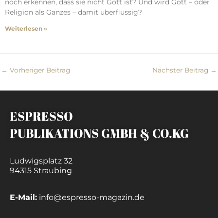
noch erkennen, dass sie nicht Gott ist? Und wird Gott – oder
Religion als Ganzes – damit überflüssig?
Weiterlesen »
←
Vorheriger Beitrag
Nächster Beitrag
→
ESPRESSO
PUBLIKATIONS GMBH & CO.KG
Ludwigsplatz 32
94315 Straubing
E-Mail:
info@espresso-magazin.de