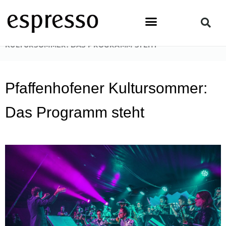
Zum
Inhalt
springen
STARTSEITE
»
NEWS & EVENTS
»
PFAFFENHOFENER
KULTURSOMMER: DAS PROGRAMM STEHT
Pfaffenhofener Kultursommer:
Das Programm steht