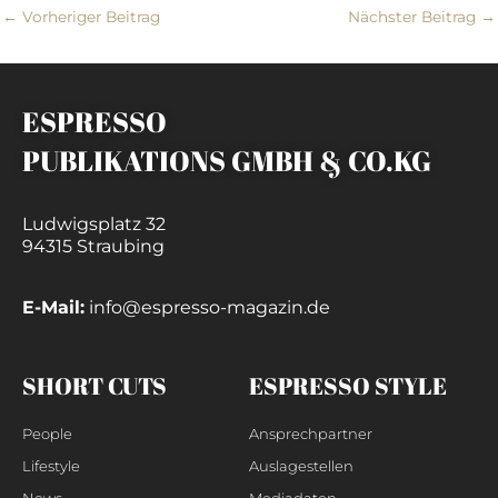
←
Vorheriger Beitrag
Nächster Beitrag
→
ESPRESSO
PUBLIKATIONS GMBH & CO.KG
Ludwigsplatz 32
94315 Straubing
E-Mail:
info@espresso-magazin.de
SHORT CUTS
ESPRESSO STYLE
People
Ansprechpartner
Lifestyle
Auslagestellen