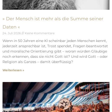
» Der Mensch ist mehr als die Summe seiner
Daten «
24. Juli 2026
Keine Kommentare
Wenn in 50 Jahren eine KI scheinbar jeden Menschen kennt,
jederzeit ansprechbar ist, Trost spendet, Fragen beantwortet
und moralische Orientierung gibt – woran würden Gläubige
noch erkennen, dass sie nicht Gott ist? Und wird Gott – oder
Religion als Ganzes – damit überflüssig?
Weiterlesen »