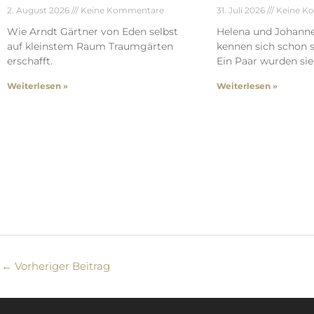
2. August 2026
Keine Kommentare
31. Juli 2026
Keine K
Wie Arndt Gärtner von Eden selbst
Helena und Johann
auf kleinstem Raum Traumgärten
kennen sich schon s
erschafft.
Ein Paar wurden sie 
Weiterlesen »
Weiterlesen »
←
Vorheriger Beitrag