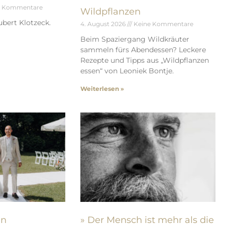
e Kommentare
Wildpflanzen
bert Klotzeck.
4. August 2026
Keine Kommentare
Beim Spaziergang Wildkräuter
sammeln fürs Abendessen? Leckere
Rezepte und Tipps aus „Wildpflanzen
essen“ von Leoniek Bontje.
Weiterlesen »
en
» Der Mensch ist mehr als die