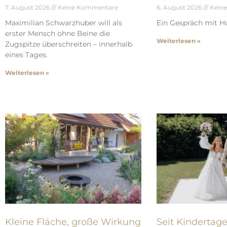
7. August 2026
Keine Kommentare
6. August 2026
Kein
Maximilian Schwarzhuber will als
Ein Gespräch mit Hu
erster Mensch ohne Beine die
Weiterlesen »
Zugspitze überschreiten – innerhalb
eines Tages.
Weiterlesen »
Kleine Fläche, große Wirkung
Seit Kindertag