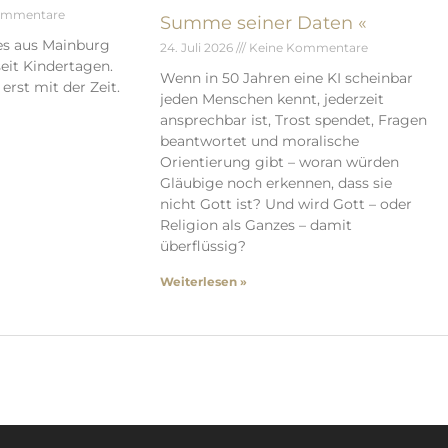
ommentare
Summe seiner Daten «
es aus Mainburg
24. Juli 2026
Keine Kommentare
eit Kindertagen.
Wenn in 50 Jahren eine KI scheinbar
erst mit der Zeit.
jeden Menschen kennt, jederzeit
ansprechbar ist, Trost spendet, Fragen
beantwortet und moralische
Orientierung gibt – woran würden
Gläubige noch erkennen, dass sie
nicht Gott ist? Und wird Gott – oder
Religion als Ganzes – damit
überflüssig?
Weiterlesen »