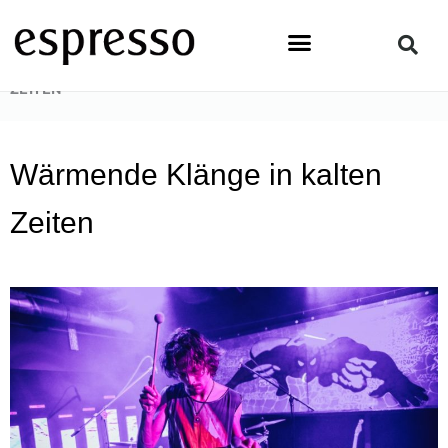
Zum
Inhalt
springen
STARTSEITE
»
TOPSTORY
»
WÄRMENDE KLÄNGE IN KALTEN
ZEITEN
Wärmende Klänge in kalten
Zeiten