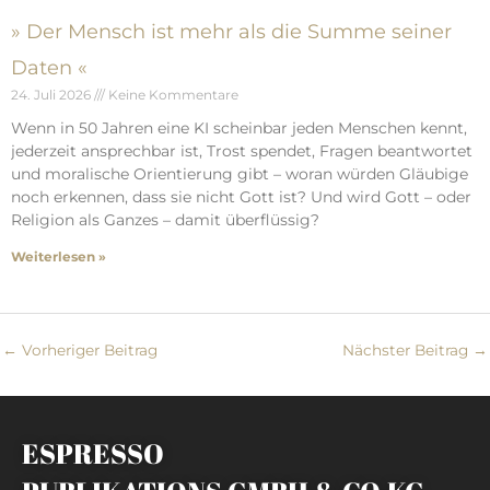
» Der Mensch ist mehr als die Summe seiner
Daten «
24. Juli 2026
Keine Kommentare
Wenn in 50 Jahren eine KI scheinbar jeden Menschen kennt,
jederzeit ansprechbar ist, Trost spendet, Fragen beantwortet
und moralische Orientierung gibt – woran würden Gläubige
noch erkennen, dass sie nicht Gott ist? Und wird Gott – oder
Religion als Ganzes – damit überflüssig?
Weiterlesen »
←
Vorheriger Beitrag
Nächster Beitrag
→
ESPRESSO