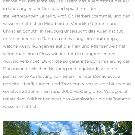
der Wälder“ besuchte ein ZDF-Team das Aueninstitut der KU
in Neuburg an der Donau und sprach mit der
stellvertretenden Leiterin, Prof. Dr. Barbara Stammel, und den
wissenschaftlichen Mitarbeitern Veronika Ullmann und
Christian Schuth. In Neuburg untersucht das Aueninstitut
unter anderem im Rahmen eines Langzeitmonitorings,
welche Auswirkungen es auf die Tier- und Pflanzenwelt hat,
wenn man einen Fluss wieder mit dem angrenzenden
Auwald verbindet. Durch die so genannte Dynamisierung der
Donauauen zwischen Neuburg und Ingolstadt, also die
permanente Ausleitung von einem Teil der Donau sowie
gezielte Überflutungen und Trockenphasen, wurde hier schon
vor etwa 20 Jahren ein rund 2000 Hektar großes Waldgebiet
renaturiert. Seither begleitet das Aueninstitut die Maßnahme
wissenschaftlich.