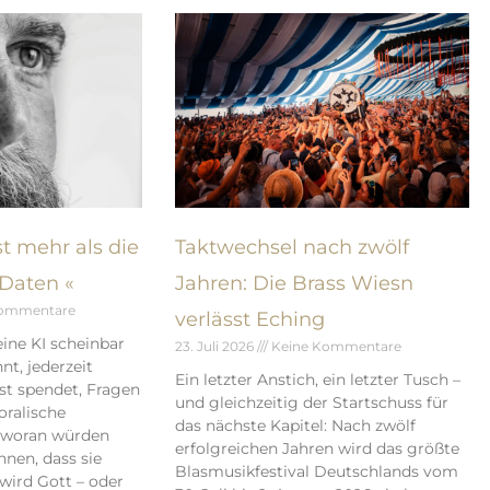
t mehr als die
Taktwechsel nach zwölf
Daten «
Jahren: Die Brass Wiesn
Kommentare
verlässt Eching
ine KI scheinbar
23. Juli 2026
Keine Kommentare
t, jederzeit
Ein letzter Anstich, ein letzter Tusch –
ost spendet, Fragen
und gleichzeitig der Startschuss für
ralische
das nächste Kapitel: Nach zwölf
– woran würden
erfolgreichen Jahren wird das größte
nen, dass sie
Blasmusikfestival Deutschlands vom
 wird Gott – oder