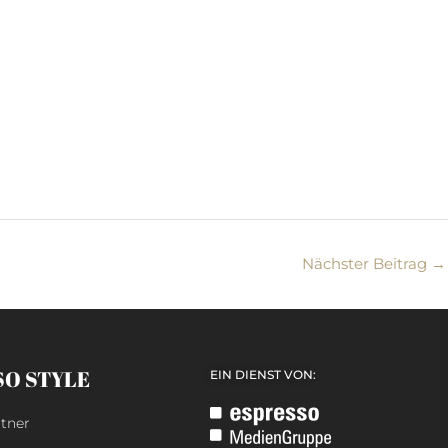
Nächster Beitrag
→
SO STYLE
EIN DIENST VON:
tner