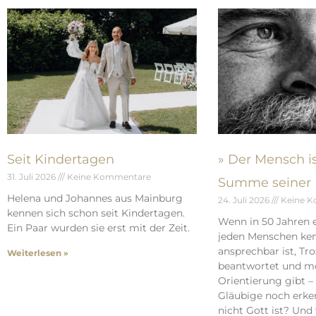
Seit Kindertagen
» Der Mensch is
31. Juli 2026
Keine Kommentare
Summe seiner 
Helena und Johannes aus Mainburg
24. Juli 2026
Keine 
kennen sich schon seit Kindertagen.
Wenn in 50 Jahren e
Ein Paar wurden sie erst mit der Zeit.
jeden Menschen kenn
ansprechbar ist, Tr
Weiterlesen »
beantwortet und mo
Orientierung gibt 
Gläubige noch erken
nicht Gott ist? Und