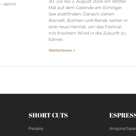
30. Juli bis 2. August 2026 ein letztes
 – damit
Mal auf dem Gelände am Echinger
See stattfinden. Danach ziehen
Bierzelt, Bühnen und Bands weiter in
eine neue Heimat, um das Festival
mit frischem Wind in die Zukunft zu
führen.
Weiterlesen »
SHORT CUTS
ESPRES
People
Ansprechpar