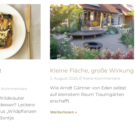
t
Kleine Fläche, große Wirkung
2. August 2026
Keine Kommentare
Wie Arndt Gärtner von Eden selbst
e Kommentare
auf kleinstem Raum Traumgärten
Wildkräuter
erschafft.
dessen? Leckere
us „Wildpflanzen
Weiterlesen »
Bontje.