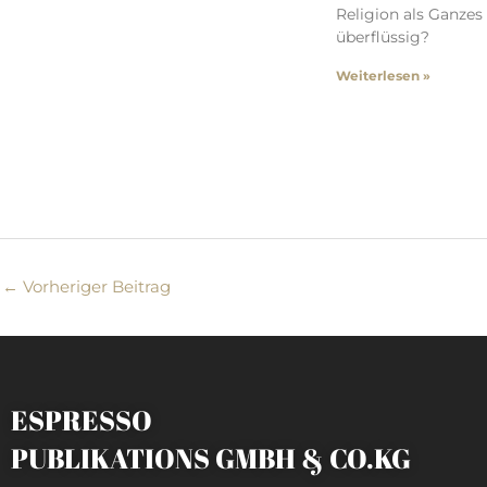
Religion als Ganzes
überflüssig?
Weiterlesen »
←
Vorheriger Beitrag
ESPRESSO
PUBLIKATIONS GMBH & CO.KG