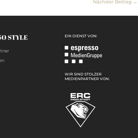
Nächster Beitrag
→
SO STYLE
EIN DIENST VON:
tner
en
WIR SIND STOLZER
MEDIENPARTNER VON:
z