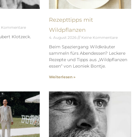
Rezepttipps mit
e Kommentare
Wildpflanzen
bert Klotzeck.
4. August 2026
Keine Kommentare
Beim Spaziergang Wildkräuter
sammeln fürs Abendessen? Leckere
Rezepte und Tipps aus „Wildpflanzen
essen“ von Leoniek Bontje.
Weiterlesen »