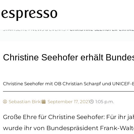
Zum
Inhalt
springen
STARTSEITE
»
NEWS & EVENTS
»
CHRISTINE SEEHOFER ERHÄ
Christine Seehofer erhält Bunde
Christine Seehofer mit OB Christian Scharpf und UNICEF-B
Sebastian Birkl
September 17, 2021
1:05 p.m.
Große Ehre für Christine Seehofer: Für ih
wurde ihr von Bundespräsident Frank-Walte