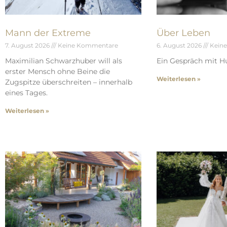
Mann der Extreme
Über Leben
7. August 2026
Keine Kommentare
6. August 2026
Kein
Maximilian Schwarzhuber will als
Ein Gespräch mit Hu
erster Mensch ohne Beine die
Weiterlesen »
Zugspitze überschreiten – innerhalb
eines Tages.
Weiterlesen »