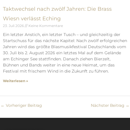
Taktwechsel nach zwölf Jahren: Die Brass
Wiesn verlässt Eching
23. Juli 2026
Keine Kommentare
Ein letzter Anstich, ein letzter Tusch – und gleichzeitig der
Startschuss für das nächste Kapitel: Nach zwölf erfolgreichen
Jahren wird das größte Blasmusikfestival Deutschlands vom
30. Juli bis 2. August 2026 ein letztes Mal auf dem Gelände
am Echinger See stattfinden. Danach ziehen Bierzelt,
Bühnen und Bands weiter in eine neue Heimat, um das
Festival mit frischem Wind in die Zukunft zu führen.
Weiterlesen »
←
Vorheriger Beitrag
Nächster Beitrag
→