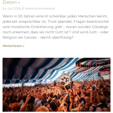
Daten «
24. Juli 2026
Keine Kommentare
Wenn in 50 Jahren eine KI scheinbar jeden Menschen kennt,
jederzeit ansprechbar ist, Trost spendet, Fragen beantwortet
und moralische Orientierung gibt – woran würden Gläubige
noch erkennen, dass sie nicht Gott ist? Und wird Gott – oder
Religion als Ganzes – damit überflüssig?
Weiterlesen »