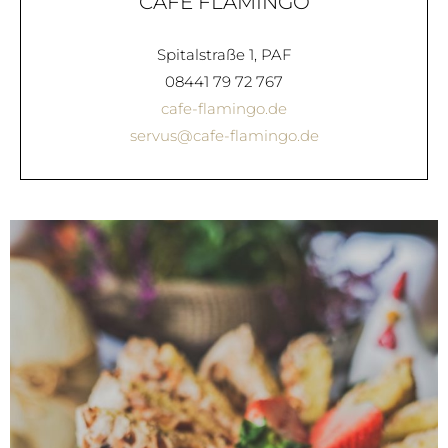
CAFÉ FLAMINGO
Spitalstraße 1, PAF
08441 79 72 767
cafe-flamingo.de
servus@cafe-flamingo.de