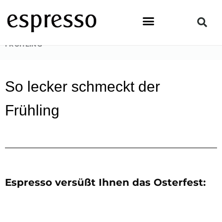
Zum
Inhalt
springen
STARTSEITE
»
LIFESTYLE
»
SO LECKER SCHMECKT DER
FRÜHLING
So lecker schmeckt der
Frühling
Espresso versüßt Ihnen das Osterfest: