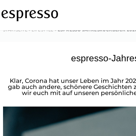
Zum
Inhalt
springen
STARTSEITE
»
LIFESTYLE
»
ESPRESSO JAHRESRÜCKBLICK 202
espresso-Jahre
Klar, Corona hat unser Leben im Jahr 20
gab auch andere, schönere Geschichten
wir euch mit auf unseren persönlich