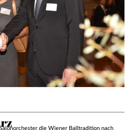
rz
Salonorchester die Wiener Balltradition nach