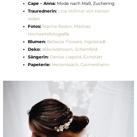
Cape – Anna:
Mode nach Maß, Zuchering
Traurednerin:
Lina Vollmar von Herzen
reden
Fotos:
Marina Radon, Marinas
Hochzeitsfotografie
Blumen:
Bellezza Flowers, Ingolstadt
Deko:
deko4dahoam, Schernfeld
Sängerin:
Denise Liepold, Eichstätt
Papeterie:
Herzenssach, Gaimersheim