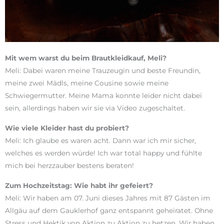
Mit wem warst du
beim Brautkleidkauf, Meli?
Meli: Dabei waren meine Trauzeugin und beste Freundin,
meine zwei Mädls, meine Cousine sowie meine
Schwiegermutter. Meine Mama konnte leider nicht dabei
sein, allerdings haben wir sie via Video zugeschaltet.
Wie viele Kleider hast du probiert?
Meli: Ich glaube es waren acht. Dann war ich mir sicher,
welches es werden würde! Ich war total happy und fühlte
mich bei herzzauber bestens beraten!
Zum Hochzeitstag:
Wie habt ihr gefeiert?
Meli: Wir haben am 07. Juni dieses Jahres mit 87 Gästen im
Allgäu auf dem Gauklerhof ganz entspannt geheiratet. Ohne
Stress und Hektik von Aktion zu Aktion zu hetzen. Wir haben