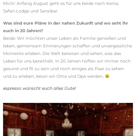
Michi: Anfang August geht es für uns beide nach Kenia,
Safari-Lodge und Sansibar.
Was sind eure Pläne in der nahen
Zukunft und wo seht ihr
euch in 20
Jahren?
Beide: Wir möchten unser Leben als Familie genießen und
leben, gemeinsam Erinnerungen schaffen und unvergessliche
Momente erleben. Die Welt bereisen und sehen, was das
Leben für uns bereithält. In 20 Jahren hoffen wir immer noch
gesund und fit zu sein und noch einiges als Paar zu sehen
und zu erleben, bevor wir Oma und Opa werden.
espresso wünscht euch alles Gute!