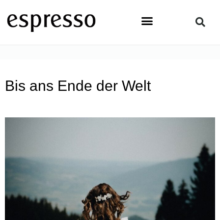
Zum
Inhalt
springen
STARTSEITE
»
LIFESTYLE
»
BIS ANS ENDE DER WELT
Bis ans Ende der Welt