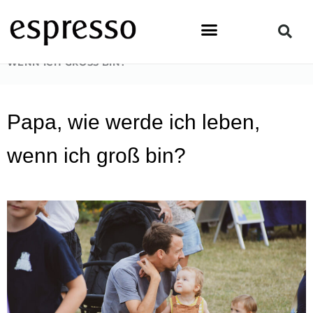
Zum
Inhalt
springen
STARTSEITE
»
LIFESTYLE
»
PAPA, WIE WERDE ICH LEBEN,
WENN ICH GROSS BIN?
Papa, wie werde ich leben,
wenn ich groß bin?