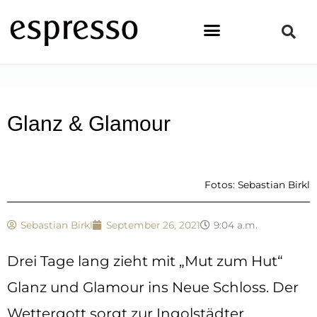
Zum
Inhalt
springen
STARTSEITE
»
TOPSTORY
»
GLANZ & GLAMOUR
Glanz & Glamour
Fotos: Sebastian Birkl
Sebastian Birkl
September 26, 2021
9:04 a.m.
Drei Tage lang zieht mit „Mut zum Hut“
Glanz und Glamour ins Neue Schloss. Der
Wettergott sorgt zur Ingolstädter