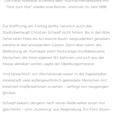
Ute-Patel Missfeldt schenkte dem Hutmacherhandwerk mit
"Mut zum Hut" wieder eine Bühne - erstmals im Jahr 1998.
Zur Eröffnung am Freitag durfte natürlich auch das
Stadtoberhaupt Christian Scharpf nicht fehlen. Bis in den 60er
Jahre seien Hüte als Accessoire kaum wegzudenken gewesen,
erklärte er den anwesenden Gästen. Dann aber nahm die
Bedeutung ab. Hutträger seien heutzutage modebewusste
Menschen, die ihren eigenen Stil betonen und sich aus der
Masse abheben wollen, sagte der Oberbürgermeister.
Und tatsächlich: am Wochenende waren in der Ingolstädter
Innenstadt viele außergewöhnlich gekleidete Menschen mit
kreativen Kopfkreationen zu sehen – verfolgt von neugierigen
Blicken.
Scharpf bekam übrigens nach seiner Rede selbst einen Hut
geschenkt – vom „Hutkönig“ aus Regensburg. Ein Foto davon