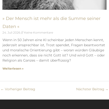
» Der Mensch ist mehr als die Summe seiner
Daten «
24. Juli 2026
Keine Kommentare
Wenn in 50 Jahren eine KI scheinbar jeden Menschen kennt,
jederzeit ansprechbar ist, Trost spendet, Fragen beantwortet
und moralische Orientierung gibt – woran würden Gläubige
noch erkennen, dass sie nicht Gott ist? Und wird Gott – oder
Religion als Ganzes – damit überflüssig?
Weiterlesen »
←
Vorheriger Beitrag
Nächster Beitrag
→