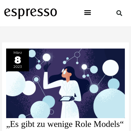
Zum
Inhalt
springen
März
8
2023
„Es
„Es gibt zu wenige Role Models“
gibt