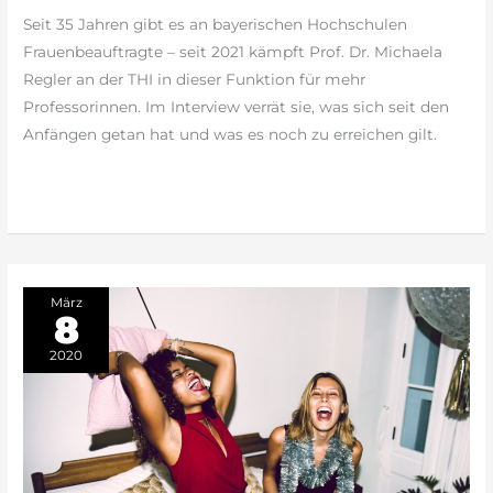
zu
Seit 35 Jahren gibt es an bayerischen Hochschulen
wenige
Frauenbeauftragte – seit 2021 kämpft Prof. Dr. Michaela
Role
Regler an der THI in dieser Funktion für mehr
Models“
Professorinnen. Im Interview verrät sie, was sich seit den
Anfängen getan hat und was es noch zu erreichen gilt.
weiterlesen »
März
8
2020