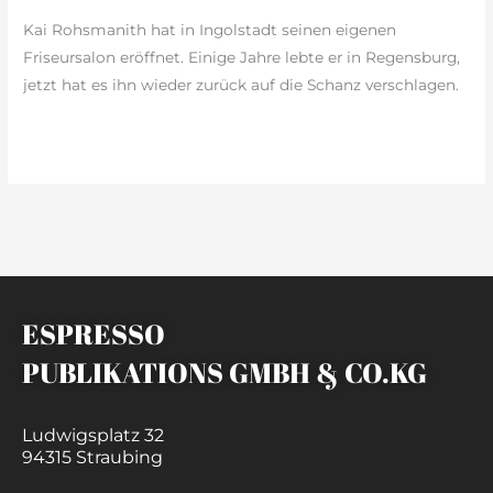
Kai Rohsmanith hat in Ingolstadt seinen eigenen
Friseursalon eröffnet. Einige Jahre lebte er in Regensburg,
jetzt hat es ihn wieder zurück auf die Schanz verschlagen.
weiterlesen »
ESPRESSO
PUBLIKATIONS GMBH & CO.KG
Ludwigsplatz 32
94315 Straubing