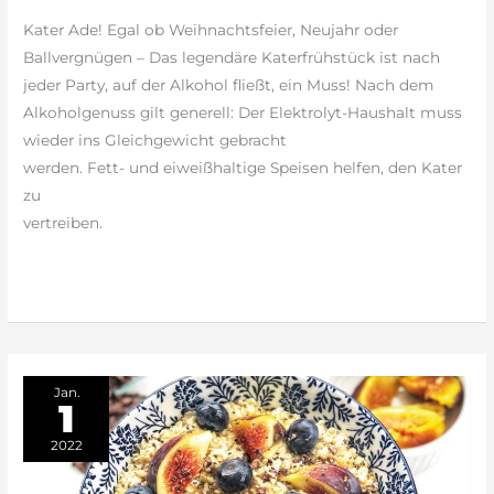
Kater Ade! Egal ob Weihnachtsfeier, Neujahr oder
Ballvergnügen – Das legendäre Katerfrühstück ist nach
jeder Party, auf der Alkohol fließt, ein Muss! Nach dem
Alkoholgenuss gilt generell: Der Elektrolyt-Haushalt muss
wieder ins Gleichgewicht gebracht
werden. Fett- und eiweißhaltige Speisen helfen, den Kater
zu
vertreiben.
weiterlesen »
Jan.
1
2022