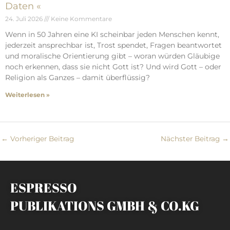
Daten «
24. Juli 2026
Keine Kommentare
Wenn in 50 Jahren eine KI scheinbar jeden Menschen kennt,
jederzeit ansprechbar ist, Trost spendet, Fragen beantwortet
und moralische Orientierung gibt – woran würden Gläubige
noch erkennen, dass sie nicht Gott ist? Und wird Gott – oder
Religion als Ganzes – damit überflüssig?
Weiterlesen »
←
Vorheriger Beitrag
Nächster Beitrag
→
ESPRESSO
PUBLIKATIONS GMBH & CO.KG