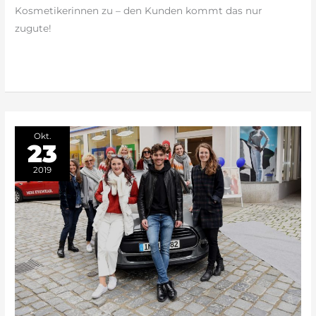
Kosmetikerinnen zu – den Kunden kommt das nur
zugute!
weiterlesen »
Okt.
23
2019