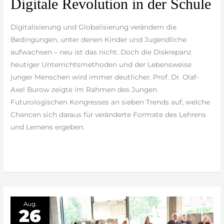
Digitale Revolution in der Schule
Revolution
in
Digitalisierung und Globalisierung verändern die
der
Bedingungen, unter denen Kinder und Jugendliche
Schule
aufwachsen – neu ist das nicht. Doch die Diskrepanz
heutiger Unterrichtsmethoden und der Lebensweise
junger Menschen wird immer deutlicher. Prof. Dr. Olaf-
Axel Burow zeigte im Rahmen des Jungen
Futurologischen Kongresses an sieben Trends auf, welche
Chancen sich daraus für veränderte Formate des Lehrens
und Lernens ergeben.
weiterlesen »
Aug.
26