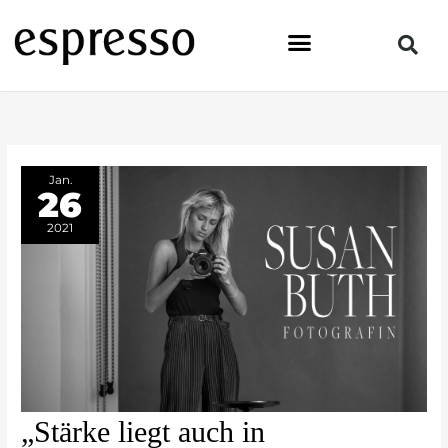
Zum
Inhalt
springen
Jan.
26
2021
„Stärke
„Stärke liegt auch in