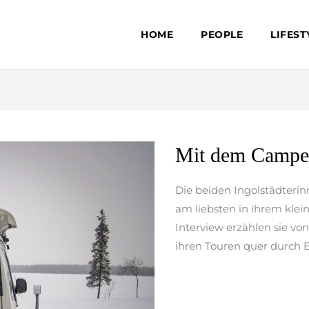
HOME
PEOPLE
LIFEST
Mit
Mit dem Campe
dem
Campervan
Die beiden Ingolstädteri
durch
am liebsten in ihrem klei
Europa
Interview erzählen sie von
ihren Touren quer durch 
weiterlesen »