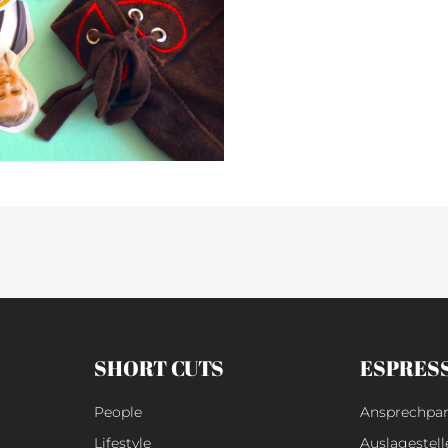
gehört
SHORT CUTS
ESPRES
People
Ansprechpar
Lifestyle
Auslagestell