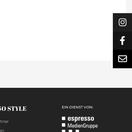
SO STYLE
EIN DIENST VON:
tner
en