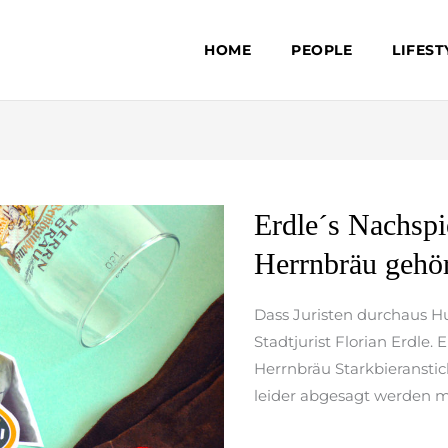
HOME
PEOPLE
LIFEST
Erdle
Erdle´s Nachspie
´s
Herrnbräu gehö
Nachspiel
–
Dass Juristen durchaus H
das
Stadtjurist Florian Erdle.
hätten
Herrnbräu Starkbieranstic
Sie
leider abgesagt werden mu
bei
Herrnbräu
weiterlesen »