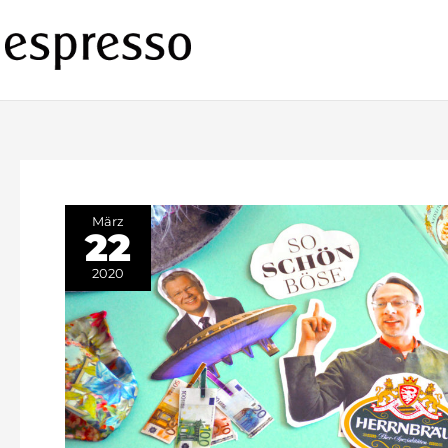
Zum
Inhalt
springen
März
22
2020