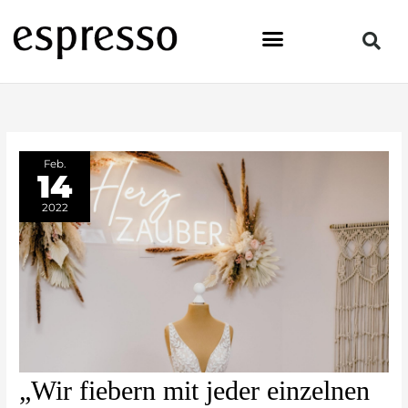
Zum
Inhalt
springen
Feb.
14
2022
„Wir
„Wir fiebern mit jeder einzelnen
fiebern