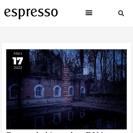
Zum
Inhalt
springen
März
17
2022
Das