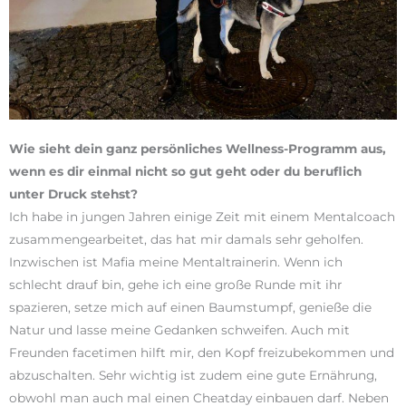
Wie sieht dein ganz persönliches Wellness-Programm aus,
wenn es dir einmal nicht so gut geht oder du beruflich
unter Druck stehst?
Ich habe in jungen Jahren einige Zeit mit einem Mentalcoach
zusammengearbeitet, das hat mir damals sehr geholfen.
Inzwischen ist Mafia meine Mentaltrainerin. Wenn ich
schlecht drauf bin, gehe ich eine große Runde mit ihr
spazieren, setze mich auf einen Baumstumpf, genieße die
Natur und lasse meine Gedanken schweifen. Auch mit
Freunden facetimen hilft mir, den Kopf freizubekommen und
abzuschalten. Sehr wichtig ist zudem eine gute Ernährung,
obwohl man auch mal einen Cheatday einbauen darf. Neben