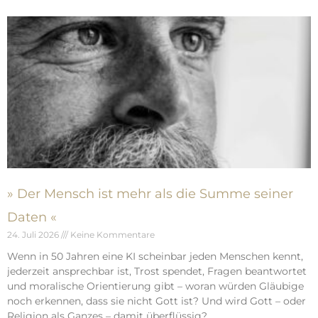
» Der Mensch ist mehr als die Summe seiner
Daten «
24. Juli 2026
Keine Kommentare
Wenn in 50 Jahren eine KI scheinbar jeden Menschen kennt,
jederzeit ansprechbar ist, Trost spendet, Fragen beantwortet
und moralische Orientierung gibt – woran würden Gläubige
noch erkennen, dass sie nicht Gott ist? Und wird Gott – oder
Religion als Ganzes – damit überflüssig?