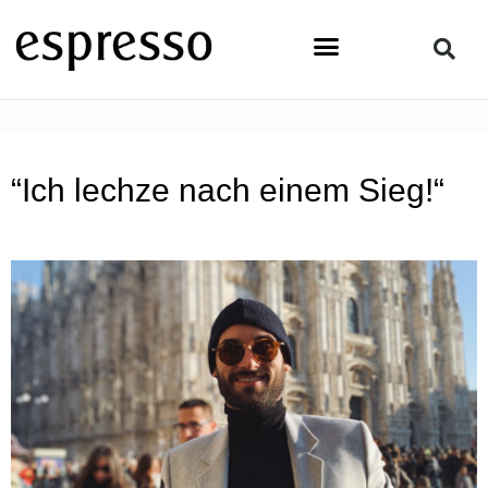
Zum
Inhalt
springen
STARTSEITE
»
PEOPLE
»
“ICH LECHZE NACH EINEM SIEG!“
“Ich lechze nach einem Sieg!“