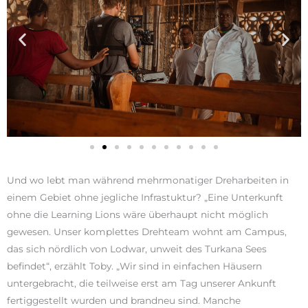
Und wo lebt man während mehrmonatiger Dreharbeiten in
einem Gebiet ohne jegliche Infrastuktur? „Eine Unterkunft
ohne die Learning Lions wäre überhaupt nicht möglich
gewesen. Unser komplettes Drehteam wohnt am Campus,
das sich nördlich von Lodwar, unweit des Turkana Sees
befindet“, erzählt Toby. „Wir sind in einfachen Häusern
untergebracht, die teilweise erst am Tag unserer Ankunft
fertiggestellt wurden und brandneu sind. Manche