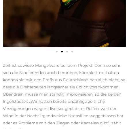
Zeit ist sowieso Mangelware bei dem Projekt. Denn so sehr
sich die Studierenden auch bemühen, komplett mithalten
können sie mit den Profis aus Deutschland natürlich nicht, so
dass die Dreharbeiten langsamer als üblich vorankommen.
Obendrein müsse man ständig improvisieren, so die beiden
Ingolstädter: „Wir hatten bereits unzählige zeitliche
Verzögerungen wegen diverser geplatzter Reifen, weil der
Wind in der Nacht irgendwelche Utensilien weggeblasen hat
oder es Probleme mit den Ziegen oder Kamelen gibt“, zählt