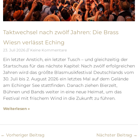
Taktwechsel nach zwölf Jahren: Die Brass
Wiesn verlässt Eching
23. Juli 2026
Keine Kommentare
Ein letzter Anstich, ein letzter Tusch – und gleichzeitig der
Startschuss für das nächste Kapitel: Nach zwölf erfolgreichen
Jahren wird das größte Blasmusikfestival Deutschlands vom
30. Juli bis 2. August 2026 ein letztes Mal auf dem Gelände
am Echinger See stattfinden. Danach ziehen Bierzelt,
Bühnen und Bands weiter in eine neue Heimat, um das
Festival mit frischem Wind in die Zukunft zu führen.
Weiterlesen »
←
Vorheriger Beitrag
Nächster Beitrag
→