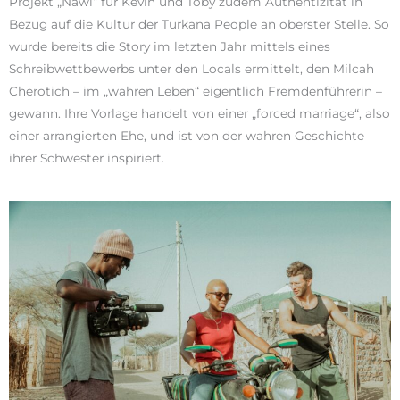
Projekt „Nawi“ für Kevin und Toby zudem Authentizität in
Bezug auf die Kultur der Turkana People an oberster Stelle. So
wurde bereits die Story im letzten Jahr mittels eines
Schreibwettbewerbs unter den Locals ermittelt, den Milcah
Cherotich – im „wahren Leben“ eigentlich Fremdenführerin –
gewann. Ihre Vorlage handelt von einer „forced marriage“, also
einer arrangierten Ehe, und ist von der wahren Geschichte
ihrer Schwester inspiriert.