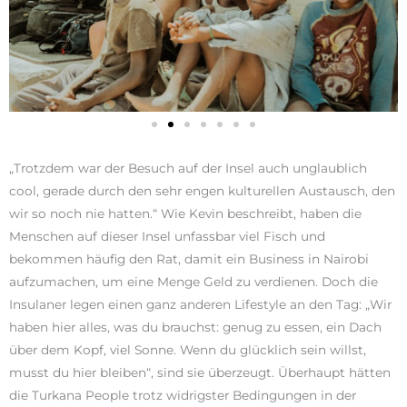
„Trotzdem war der Besuch auf der Insel auch unglaublich
cool, gerade durch den sehr engen kulturellen Austausch, den
wir so noch nie hatten.“ Wie Kevin beschreibt, haben die
Menschen auf dieser Insel unfassbar viel Fisch und
bekommen häufig den Rat, damit ein Business in Nairobi
aufzumachen, um eine Menge Geld zu verdienen. Doch die
Insulaner legen einen ganz anderen Lifestyle an den Tag: „Wir
haben hier alles, was du brauchst: genug zu essen, ein Dach
über dem Kopf, viel Sonne. Wenn du glücklich sein willst,
musst du hier bleiben“, sind sie überzeugt. Überhaupt hätten
die Turkana People trotz widrigster Bedingungen in der