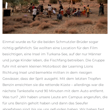
Einmal wurde es für die beiden Schmutzler-Brüder sogar
richtig gefährlich: Sie wollten eine Location für den Film
besichtigen, eine Insel im Turkana-See, auf der nur Männer
und junge Kinder leben, die Fischfang betreiben. Die Gruppe
fuhr mit einem kleinen Motorboot der Learning Lions
Richtung Insel und bemerkte mitten in dem riesigen
Gewässer, dass der Sprit ausgeht. Mit dem letzten Tropfen
Benzin erreichten sie die rettende Küste – allerdings war die
nächste Tankstelle rund 90 Minuten mit dem Auto entfernt.
Was tun? „Wir haben unsere Leute am Campus angerufen, die
für uns Benzin geholt haben und dann das Seeufer
abgefahren sind, bis sie uns gefunden haben. Wir haben fast