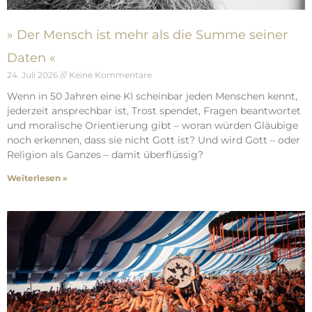
» Der Mensch ist mehr als die Summe seiner
Daten «
24. Juli 2026
Keine Kommentare
Wenn in 50 Jahren eine KI scheinbar jeden Menschen kennt,
jederzeit ansprechbar ist, Trost spendet, Fragen beantwortet
und moralische Orientierung gibt – woran würden Gläubige
noch erkennen, dass sie nicht Gott ist? Und wird Gott – oder
Religion als Ganzes – damit überflüssig?
Weiterlesen »