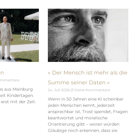
en
» Der Mensch ist mehr als die
ommentare
Summe seiner Daten «
es aus Mainburg
24. Juli 2026
Keine Kommentare
eit Kindertagen.
Wenn in 50 Jahren eine KI scheinbar
erst mit der Zeit.
jeden Menschen kennt, jederzeit
ansprechbar ist, Trost spendet, Fragen
beantwortet und moralische
Orientierung gibt – woran würden
Gläubige noch erkennen, dass sie