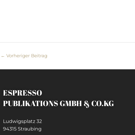
←
Vorheriger Beitrag
ESPRESSO
PUBLIKATIONS GMBH & CO.KG
Ludwigsplatz 32
94315 Straubing