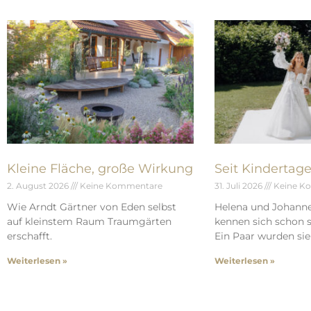
Kleine Fläche, große Wirkung
Seit Kindertag
2. August 2026
Keine Kommentare
31. Juli 2026
Keine K
Wie Arndt Gärtner von Eden selbst
Helena und Johann
auf kleinstem Raum Traumgärten
kennen sich schon s
erschafft.
Ein Paar wurden sie 
Weiterlesen »
Weiterlesen »