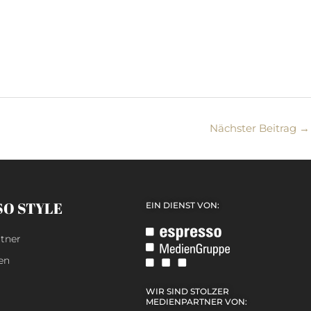
Nächster Beitrag
→
SO STYLE
EIN DIENST VON:
tner
en
WIR SIND STOLZER
MEDIENPARTNER VON: