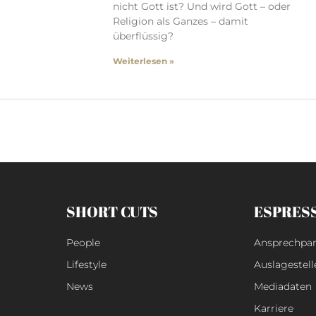
nicht Gott ist? Und wird Gott – oder
Religion als Ganzes – damit
überflüssig?
Weiterlesen »
SHORT CUTS
ESPRES
People
Ansprechpar
Lifestyle
Auslagestell
News
Mediadaten
Karriere