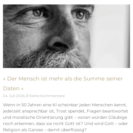
» Der Mensch ist mehr als die Summe seiner
Daten «
24. Juli 2026
Keine Kommentare
Wenn in 50 Jahren eine KI scheinbar jeden Menschen kennt,
jederzeit ansprechbar ist, Trost spendet, Fragen beantwortet
und moralische Orientierung gibt – woran würden Gläubige
noch erkennen, dass sie nicht Gott ist? Und wird Gott – oder
Religion als Ganzes – damit überflüssig?