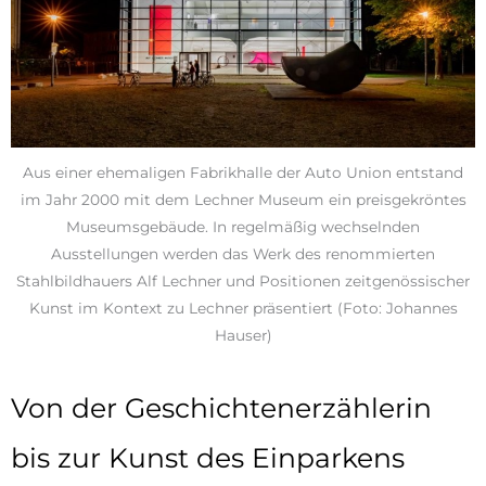
Aus einer ehemaligen Fabrikhalle der Auto Union entstand
im Jahr 2000 mit dem Lechner Museum ein preisgekröntes
Museumsgebäude. In regelmäßig wechselnden
Ausstellungen werden das Werk des renommierten
Stahlbildhauers Alf Lechner und Positionen zeitgenössischer
Kunst im Kontext zu Lechner präsentiert (Foto: Johannes
Hauser)
Von der Geschichtenerzählerin
bis zur Kunst des Einparkens