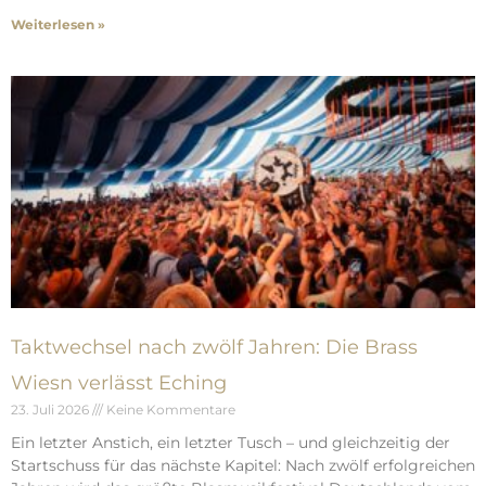
Weiterlesen »
Taktwechsel nach zwölf Jahren: Die Brass
Wiesn verlässt Eching
23. Juli 2026
Keine Kommentare
Ein letzter Anstich, ein letzter Tusch – und gleichzeitig der
Startschuss für das nächste Kapitel: Nach zwölf erfolgreichen