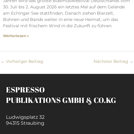
Jahren wird das größte Blasmusikfestival Deutschlands vom
30. Juli bis 2. August 2026 ein letztes Mal auf dem Gelände
am Echinger See stattfinden. Danach ziehen Bierzelt,
Bühnen und Bands weiter in eine neue Heimat, um das
Festival mit frischem Wind in die Zukunft zu führen.
Weiterlesen »
←
Vorheriger Beitrag
Nächster Beitrag
→
ESPRESSO
PUBLIKATIONS GMBH & CO.KG
Ludwigsplatz 32
94315 Straubing