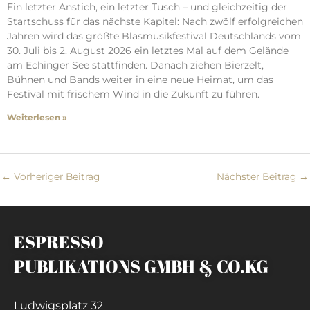
Ein letzter Anstich, ein letzter Tusch – und gleichzeitig der
Startschuss für das nächste Kapitel: Nach zwölf erfolgreichen
Jahren wird das größte Blasmusikfestival Deutschlands vom
30. Juli bis 2. August 2026 ein letztes Mal auf dem Gelände
am Echinger See stattfinden. Danach ziehen Bierzelt,
Bühnen und Bands weiter in eine neue Heimat, um das
Festival mit frischem Wind in die Zukunft zu führen.
Weiterlesen »
←
Vorheriger Beitrag
Nächster Beitrag
→
ESPRESSO
PUBLIKATIONS GMBH & CO.KG
Ludwigsplatz 32