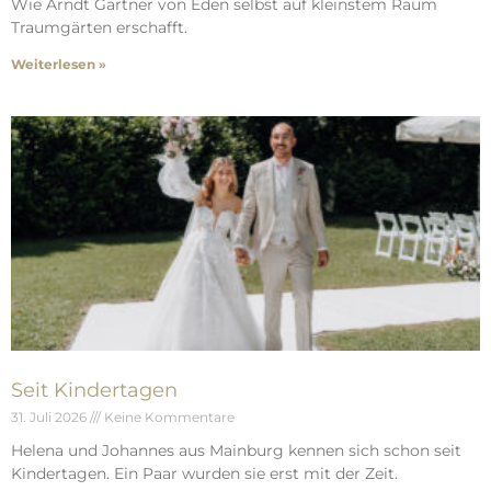
Wie Arndt Gärtner von Eden selbst auf kleinstem Raum
Traumgärten erschafft.
Weiterlesen »
Seit Kindertagen
31. Juli 2026
Keine Kommentare
Helena und Johannes aus Mainburg kennen sich schon seit
Kindertagen. Ein Paar wurden sie erst mit der Zeit.