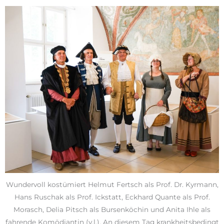
Wundervoll kostümiert Helmut Fertsch als Prof. Dr. Kyrmann,
Hans Ruschak als Prof. Ickstatt, Eckhard Quante als Prof.
Morasch, Delia Pitsch als Bursenköchin und Anita Ihle als
fahrende Komödiantin (v.l.). An diesem Tag krankheitsbedingt