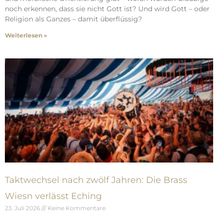
noch erkennen, dass sie nicht Gott ist? Und wird Gott – oder
Religion als Ganzes – damit überflüssig?
Weiterlesen »
Taktwechsel nach zwölf Jahren: Die Brass
Wiesn verlässt Eching
23. Juli 2026
Keine Kommentare