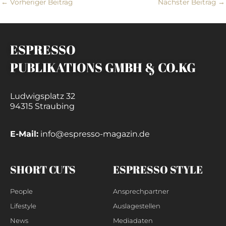
←
Vorheriger Beitrag
Nächster Beitrag
→
ESPRESSO
PUBLIKATIONS GMBH & CO.KG
Ludwigsplatz 32
94315 Straubing
E-Mail:
info@espresso-magazin.de
SHORT CUTS
ESPRESSO STYLE
People
Ansprechpartner
Lifestyle
Auslagestellen
News
Mediadaten