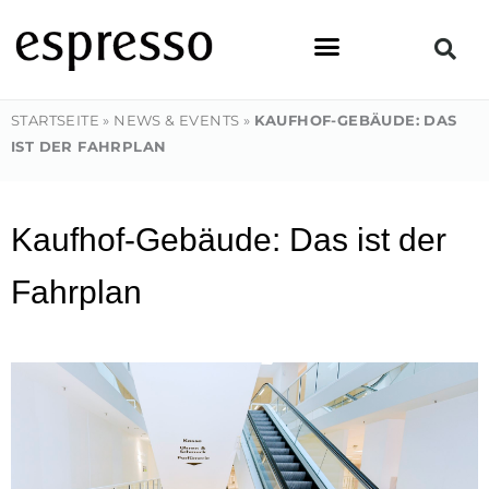
Zum
Inhalt
springen
STARTSEITE
»
NEWS & EVENTS
»
KAUFHOF-GEBÄUDE: DAS
IST DER FAHRPLAN​
Kaufhof-Gebäude: Das ist der
Fahrplan