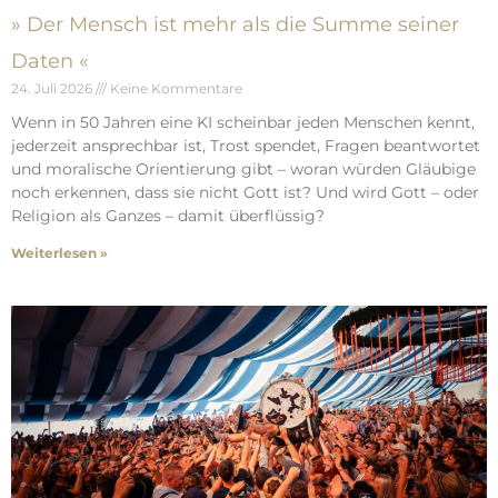
» Der Mensch ist mehr als die Summe seiner
Daten «
24. Juli 2026
Keine Kommentare
Wenn in 50 Jahren eine KI scheinbar jeden Menschen kennt,
jederzeit ansprechbar ist, Trost spendet, Fragen beantwortet
und moralische Orientierung gibt – woran würden Gläubige
noch erkennen, dass sie nicht Gott ist? Und wird Gott – oder
Religion als Ganzes – damit überflüssig?
Weiterlesen »