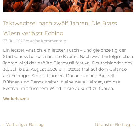
Taktwechsel nach zwölf Jahren: Die Brass
Wiesn verlässt Eching
23. Juli 2026
Keine Kommentare
Ein letzter Anstich, ein letzter Tusch – und gleichzeitig der
Startschuss für das nächste Kapitel: Nach zwölf erfolgreichen
Jahren wird das größte Blasmusikfestival Deutschlands vom
30. Juli bis 2. August 2026 ein letztes Mal auf dem Gelände
am Echinger See stattfinden. Danach ziehen Bierzelt,
Bühnen und Bands weiter in eine neue Heimat, um das
Festival mit frischem Wind in die Zukunft zu führen.
Weiterlesen »
←
Vorheriger Beitrag
Nächster Beitrag
→