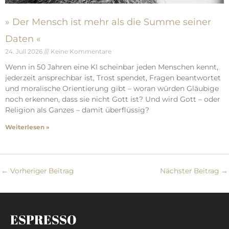
» Der Mensch ist mehr als die Summe seiner
Daten «
24. Juli 2026
Keine Kommentare
Wenn in 50 Jahren eine KI scheinbar jeden Menschen kennt,
jederzeit ansprechbar ist, Trost spendet, Fragen beantwortet
und moralische Orientierung gibt – woran würden Gläubige
noch erkennen, dass sie nicht Gott ist? Und wird Gott – oder
Religion als Ganzes – damit überflüssig?
Weiterlesen »
←
Vorheriger Beitrag
Nächster Beitrag
→
ESPRESSO