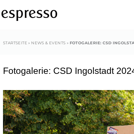
Zum
Inhalt
springen
STARTSEITE
»
NEWS & EVENTS
»
FOTOGALERIE: CSD INGOLST
Fotogalerie: CSD Ingolstadt 202