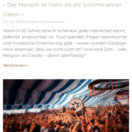
» Der Mensch ist mehr als die Summe seiner
Daten «
24. Juli 2026
Keine Kommentare
Wenn in 50 Jahren eine KI scheinbar jeden Menschen kennt,
jederzeit ansprechbar ist, Trost spendet, Fragen beantwortet
und moralische Orientierung gibt – woran würden Gläubige
noch erkennen, dass sie nicht Gott ist? Und wird Gott – oder
Religion als Ganzes – damit überflüssig?
Weiterlesen »