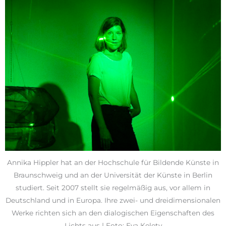
Annika Hippler hat an der Hochschule für Bildende Künste in
Braunschweig und an der Universität der Künste in Berlin
studiert. Seit 2007 stellt sie regelmäßig aus, vor allem in
Deutschland und in Europa. Ihre zwei- und dreidimensionalen
Werke richten sich an den dialogischen Eigenschaften des
Lichts aus | Foto: Eva Kelety