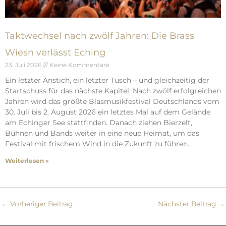
Taktwechsel nach zwölf Jahren: Die Brass
Wiesn verlässt Eching
23. Juli 2026
Keine Kommentare
Ein letzter Anstich, ein letzter Tusch – und gleichzeitig der
Startschuss für das nächste Kapitel: Nach zwölf erfolgreichen
Jahren wird das größte Blasmusikfestival Deutschlands vom
30. Juli bis 2. August 2026 ein letztes Mal auf dem Gelände
am Echinger See stattfinden. Danach ziehen Bierzelt,
Bühnen und Bands weiter in eine neue Heimat, um das
Festival mit frischem Wind in die Zukunft zu führen.
Weiterlesen »
←
Vorheriger Beitrag
Nächster Beitrag
→