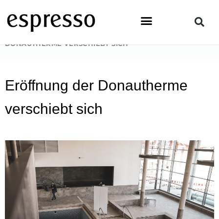
Zum
Inhalt
springen
STARTSEITE
»
NEWS & EVENTS
»
ERÖFFNUNG DER
DONAUTHERME VERSCHIEBT SICH
Eröffnung der Donautherme
verschiebt sich