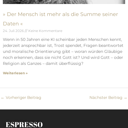
» Der Mensch ist mehr als die Summe seiner
Daten «
24. Juli 2026
Keine Kommentare
Wenn in 50 Jahren eine KI scheinbar jeden Menschen kennt,
jederzeit ansprechbar ist, Trost spendet, Fragen beantwortet
und moralische Orientierung gibt – woran würden Gläubige
noch erkennen, dass sie nicht Gott ist? Und wird Gott – oder
Religion als Ganzes – damit überflüssig?
Weiterlesen »
←
Vorheriger Beitrag
Nächster Beitrag
→
ESPRESSO