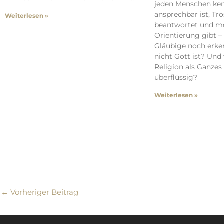
jeden Menschen kenn
ansprechbar ist, Tr
Weiterlesen »
beantwortet und mo
Orientierung gibt 
Gläubige noch erken
nicht Gott ist? Und
Religion als Ganzes
überflüssig?
Weiterlesen »
←
Vorheriger Beitrag