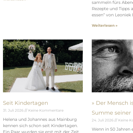
sammeln fürs Aben
Rezepte und Tipps a
essen“ von Leoniek 
Weiterlesen »
Seit Kindertagen
» Der Mensch is
31. Juli 2026
Keine Kommentare
Summe seiner 
Helena und Johannes aus Mainburg
24. Juli 2026
Keine 
kennen sich schon seit Kindertagen.
Wenn in 50 Jahren e
Ein Paar wurden sie erst mit der Zeit.