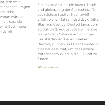
t, jederzeit
Ein letzter Anstich, ein letzter Tusch –
ost spendet, Fragen
und gleichzeitig der Startschuss für
ralische
das nächste Kapitel: Nach zwölf
– woran würden
erfolgreichen Jahren wird das größte
nen, dass sie
Blasmusikfestival Deutschlands vom
 wird Gott – oder
30. Juli bis 2. August 2026 ein letztes
 – damit
Mal auf dem Gelände am Echinger
See stattfinden. Danach ziehen
Bierzelt, Bühnen und Bands weiter in
eine neue Heimat, um das Festival
mit frischem Wind in die Zukunft zu
führen.
Weiterlesen »