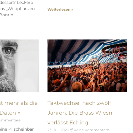
dessen? Leckere
us „Wildpflanzen
Weiterlesen »
Bontje.
t mehr als die
Taktwechsel nach zwölf
Daten «
Jahren: Die Brass Wiesn
Kommentare
verlässt Eching
ine KI scheinbar
23. Juli 2026
Keine Kommentare