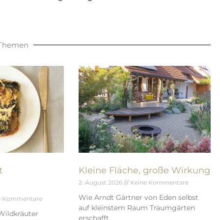
 Themen
t
Kleine Fläche, große Wirkung
2. August 2026
Keine Kommentare
Wie Arndt Gärtner von Eden selbst
e Kommentare
auf kleinstem Raum Traumgärten
Wildkräuter
erschafft.