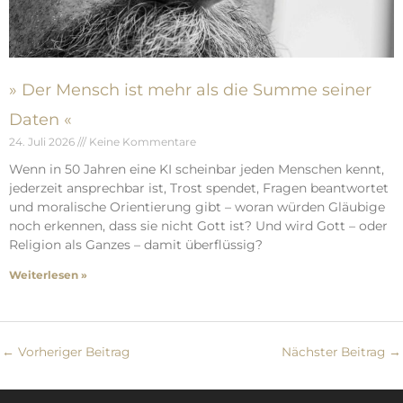
» Der Mensch ist mehr als die Summe seiner
Daten «
24. Juli 2026
Keine Kommentare
Wenn in 50 Jahren eine KI scheinbar jeden Menschen kennt,
jederzeit ansprechbar ist, Trost spendet, Fragen beantwortet
und moralische Orientierung gibt – woran würden Gläubige
noch erkennen, dass sie nicht Gott ist? Und wird Gott – oder
Religion als Ganzes – damit überflüssig?
Weiterlesen »
←
Vorheriger Beitrag
Nächster Beitrag
→