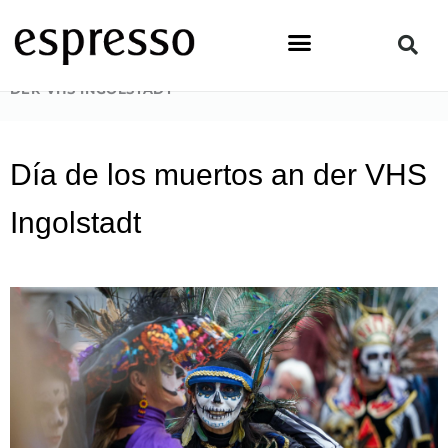
Zum
Inhalt
springen
STARTSEITE
»
NEWS & EVENTS
»
DÍA DE LOS MUERTOS AN
DER VHS INGOLSTADT
Día de los muertos an der VHS
Ingolstadt