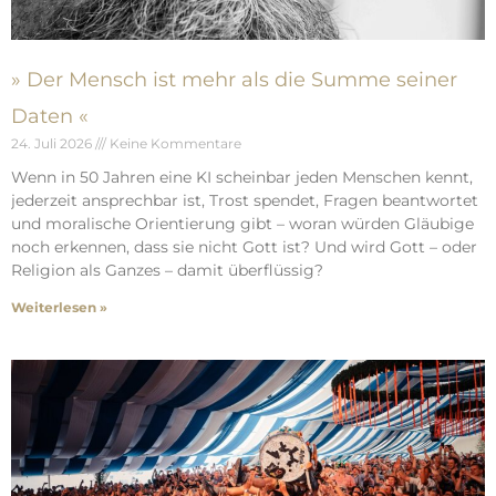
» Der Mensch ist mehr als die Summe seiner
Daten «
24. Juli 2026
Keine Kommentare
Wenn in 50 Jahren eine KI scheinbar jeden Menschen kennt,
jederzeit ansprechbar ist, Trost spendet, Fragen beantwortet
und moralische Orientierung gibt – woran würden Gläubige
noch erkennen, dass sie nicht Gott ist? Und wird Gott – oder
Religion als Ganzes – damit überflüssig?
Weiterlesen »