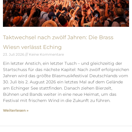
Taktwechsel nach zwölf Jahren: Die Brass
Wiesn verlässt Eching
23. Juli 2026
Keine Kommentare
Ein letzter Anstich, ein letzter Tusch – und gleichzeitig der
Startschuss für das nächste Kapitel: Nach zwölf erfolgreichen
Jahren wird das größte Blasmusikfestival Deutschlands vom
30. Juli bis 2. August 2026 ein letztes Mal auf dem Gelände
am Echinger See stattfinden. Danach ziehen Bierzelt,
Bühnen und Bands weiter in eine neue Heimat, um das
Festival mit frischem Wind in die Zukunft zu führen.
Weiterlesen »