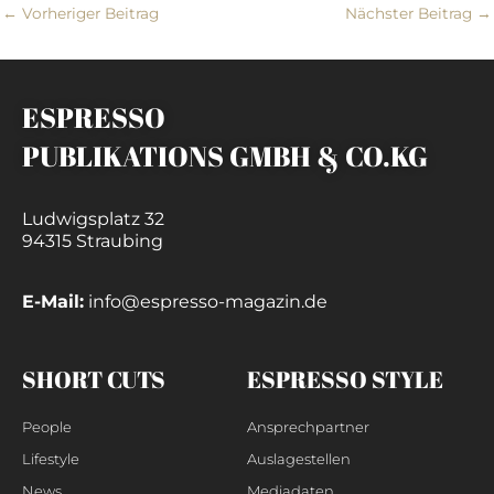
←
Vorheriger Beitrag
Nächster Beitrag
→
ESPRESSO
PUBLIKATIONS GMBH & CO.KG
Ludwigsplatz 32
94315 Straubing
E-Mail:
info@espresso-magazin.de
SHORT CUTS
ESPRESSO STYLE
People
Ansprechpartner
Lifestyle
Auslagestellen
News
Mediadaten