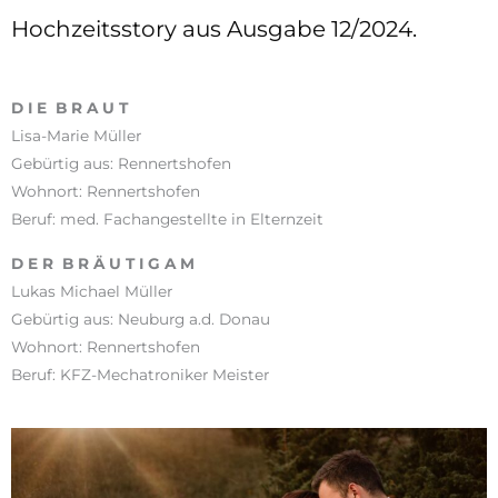
Hochzeitsstory aus Ausgabe 12/2024.
D I E B R A U T
Lisa-Marie Müller
Gebürtig aus: Rennertshofen
Wohnort: Rennertshofen
Beruf: med. Fachangestellte in Elternzeit
D E R B R Ä U T I G A M
Lukas Michael Müller
Gebürtig aus: Neuburg a.d. Donau
Wohnort: Rennertshofen
Beruf: KFZ-Mechatroniker Meister