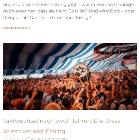
und moralische Orientierung gibt – woran würden Gläubige
noch erkennen, dass sie nicht Gott ist? Und wird Gott – oder
Religion als Ganzes – damit überflüssig?
Weiterlesen »
Taktwechsel nach zwölf Jahren: Die Brass
Wiesn verlässt Eching
23. Juli 2026
Keine Kommentare