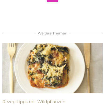
s
t
a
g
r
a
Weitere Themen
m
Rezepttipps mit Wildpflanzen