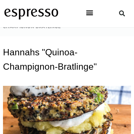
Zum
Inhalt
springen
STARTSEITE
»
LIFESTYLE
»
HANNAHS „QUINOA-
CHAMPIGNON-BRATLINGE“
Hannahs "Quinoa-
Champignon-Bratlinge"