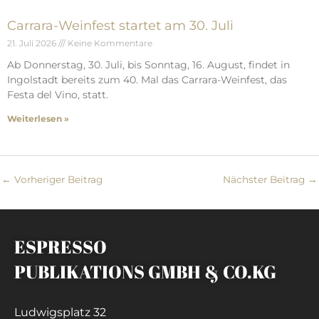
Carrara-Weinfest startet am 30. Juli
21. Juli 2026
Keine Kommentare
Ab Donnerstag, 30. Juli, bis Sonntag, 16. August, findet in
Ingolstadt bereits zum 40. Mal das Carrara-Weinfest, das
Festa del Vino, statt.
Weiterlesen »
←
Vorheriger Beitrag
Nächster Beitrag
→
ESPRESSO
PUBLIKATIONS GMBH & CO.KG
Ludwigsplatz 32