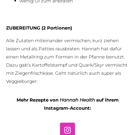
wenig Öl zum anbraten
ZUBEREITUNG (2 Portionen)
Alle Zutaten miteinander vermischen, kurz ziehen
lassen und als Patties rausbraten. Hannah hat dafür
einen Metallring zum Formen in der Pfanne benutzt.
Dazu gab’s Kartoffelstampf und Quark/Skyr vermischt
mit Ziegenfrischkäse. Geht natürlich auch super als
Veggieburger.
Mehr Rezepte von
Hannah Health
auf ihrem
Instagram-Account:
I
n