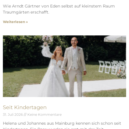
Wie Arndt Gärtner von Eden selbst auf kleinstem Raum
Traumgärten erschafft.
Weiterlesen »
Seit Kindertagen
31. Juli 2026
Keine Kommentare
Helena und Johannes aus Mainburg kennen sich schon seit