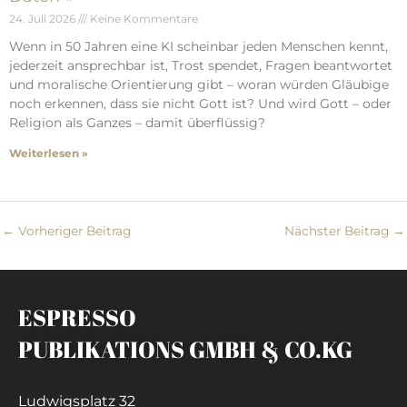
24. Juli 2026
Keine Kommentare
Wenn in 50 Jahren eine KI scheinbar jeden Menschen kennt,
jederzeit ansprechbar ist, Trost spendet, Fragen beantwortet
und moralische Orientierung gibt – woran würden Gläubige
noch erkennen, dass sie nicht Gott ist? Und wird Gott – oder
Religion als Ganzes – damit überflüssig?
Weiterlesen »
←
Vorheriger Beitrag
Nächster Beitrag
→
ESPRESSO
PUBLIKATIONS GMBH & CO.KG
Ludwigsplatz 32