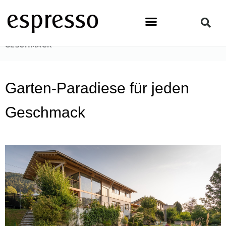
Zum
Inhalt
springen
STARTSEITE
»
LIFESTYLE
»
GARTEN-PARADIESE FÜR JEDEN
GESCHMACK
Garten-Paradiese für jeden
Geschmack