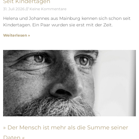
Seit Kindertagen
31. Juli 2026
Keine Kommentare
Helena und Johannes aus Mainburg kennen sich schon seit
Kindertagen. Ein Paar wurden sie erst mit der Zeit.
Weiterlesen »
» Der Mensch ist mehr als die Summe seiner
Daten «