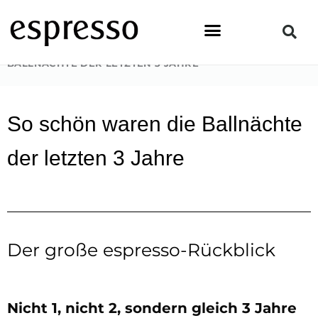
Zum
Inhalt
springen
STARTSEITE
»
TOPSTORY
»
SO SCHÖN WAREN DIE
BALLNÄCHTE DER LETZTEN 3 JAHRE
So schön waren die Ballnächte
der letzten 3 Jahre
Der große espresso-Rückblick
Nicht 1, nicht 2, sondern gleich 3 Jahre