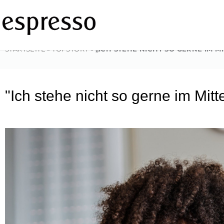
Zum
Inhalt
springen
STARTSEITE
»
TOPSTORY
»
„ICH STEHE NICHT SO GERNE IM M
"Ich stehe nicht so gerne im Mitt