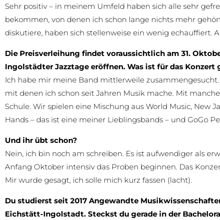
Sehr positiv – in meinem Umfeld haben sich alle sehr gefr
bekommen, von denen ich schon lange nichts mehr gehört 
diskutiere, haben sich stellenweise ein wenig echauffiert. 
Die Preisverleihung findet voraussichtlich am 31. Oktobe
Ingolstädter Jazztage eröffnen. Was ist für das Konzert
Ich habe mir meine Band mittlerweile zusammengesucht. E
mit denen ich schon seit Jahren Musik mache. Mit manchen
Schule. Wir spielen eine Mischung aus World Music, New J
Hands – das ist eine meiner Lieblingsbands – und GoGo P
Und ihr übt schon?
Nein, ich bin noch am schreiben. Es ist aufwendiger als e
Anfang Oktober intensiv das Proben beginnen. Das Konzer
Mir wurde gesagt, ich solle mich kurz fassen (lacht).
Du studierst seit 2017 Angewandte Musikwissenschafte
Eichstätt-Ingolstadt. Steckst du gerade in der Bachelor