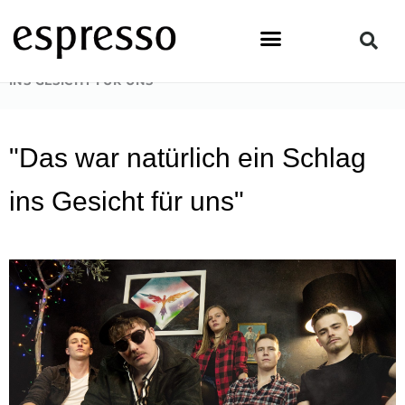
Zum
Inhalt
springen
STARTSEITE
»
PEOPLE
»
„DAS WAR NATÜRLICH EIN SCHLAG
INS GESICHT FÜR UNS“
"Das war natürlich ein Schlag
ins Gesicht für uns"