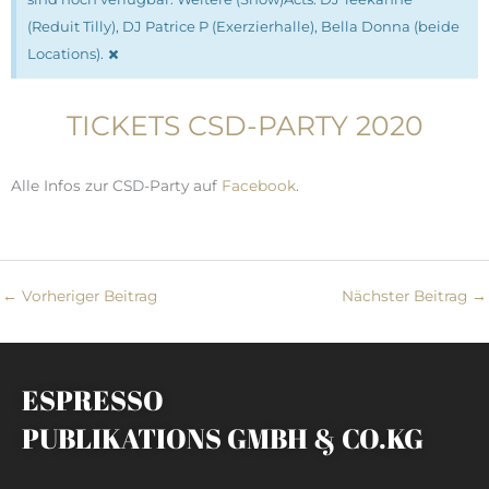
(Reduit Tilly), DJ Patrice P (Exerzierhalle), Bella Donna (beide
×
Locations).
TICKETS CSD-PARTY 2020
Alle Infos zur CSD-Party auf
Facebook
.
←
Vorheriger Beitrag
Nächster Beitrag
→
ESPRESSO
PUBLIKATIONS GMBH & CO.KG