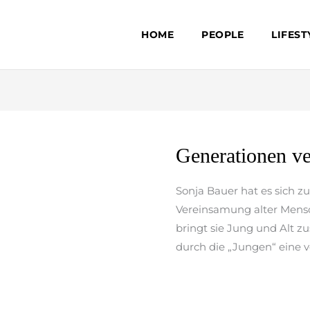
HOME
PEOPLE
LIFEST
Generationen
Generationen v
verbinden
Sonja Bauer hat es sich 
Vereinsamung alter Mensc
bringt sie Jung und Alt z
durch die „Jungen“ eine vö
weiterlesen »