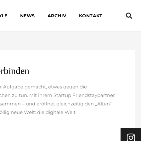
YLE
NEWS
ARCHIV
KONTAKT
erbinden
zur Aufgabe gemacht, etwas gegen die
hen zu tun. Mit ihrem Startup Friendstaypartner
usammen – und eröffnet gleichzeitig den „Alten“
llig neue Welt: die digitale Welt.