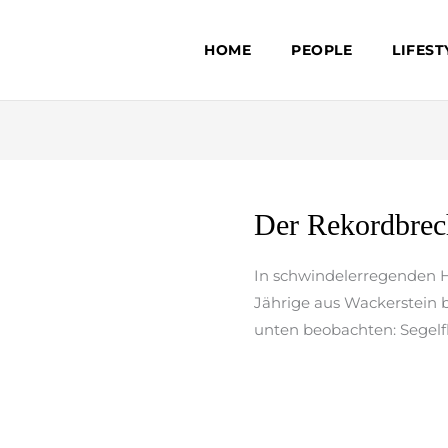
HOME
PEOPLE
LIFEST
Der
Der Rekordbrec
Rekordbrecher
In schwindelerregenden H
Jährige aus Wackerstein b
unten beobachten: Segelf
weiterlesen »