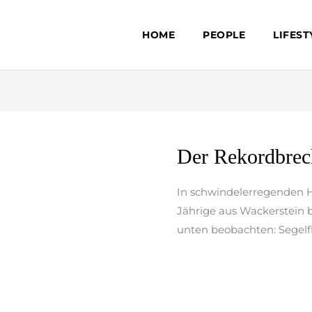
HOME
PEOPLE
LIFEST
Der
Der Rekordbrec
Rekordbrecher
In schwindelerregenden H
Jährige aus Wackerstein b
unten beobachten: Segelf
weiterlesen »