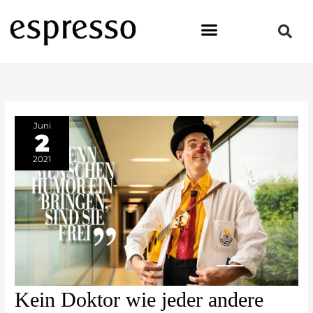
Zum
Inhalt
springen
Juni
2
2021
Kein
Kein Doktor wie jeder andere
Doktor