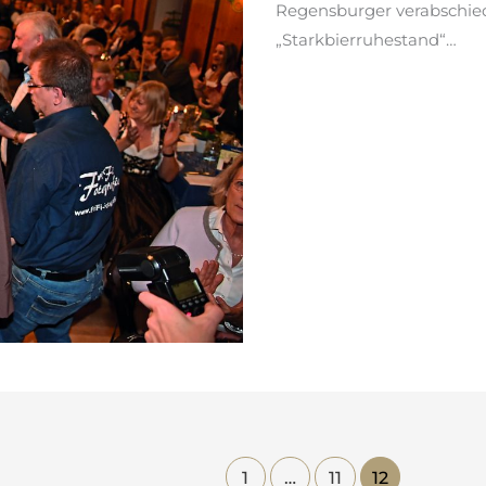
Regensburger verabschied
„Starkbierruhestand“…
weiterlesen »
1
…
11
12