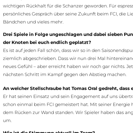
wichtigen Rückhalt für die Schanzer geworden. Für espresso
persönliches Gespräch über seine Zukunft beim FCI, die L
Bändchen und vieles mehr.
Drei Spiele in Folge ungeschlagen und dabei sieben Punkt
der Knoten bei euch endlich geplatzt?
Es ist auf jeden Fall schön, dass wir so in den Saisonendsp
ziemlich abgeschrieben. Dass wir nun drei Mal hintereinan
neues Gefühl – aber erreicht haben wir noch gar nichts. J
nächsten Schritt im Kampf gegen den Abstieg machen.
An welcher Stellschraube hat Tomas Oral gedreht, dass e
Er hat seinen Einsatz und sein Engagement auf uns übertra
schon einmal beim FCI gemeistert hat. Mit seiner Energie 
dem Rücken zur Wand standen. Wir Spieler haben das an
um.
Wie ist die Stimmung aktuell im Team?