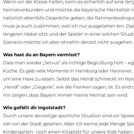
Wenn wir die Klasse halten, kann es sicherlich auf eine län
heimatverbunden und möchte die bayerische Mentalität ni
natürlich ebenfalls Gespräche geben, die Rahmenbedingu
muss ja auch zustimmen, weil ich nur ausgeliehen bin. Das s
längeren Hebel sitzt und der Spieler in einer solchen Situ
Szenario möchte ich aber ohnehin derzeit nicht ausgehen.
Was hast du an Bayern vermisst?
Dass man wieder „Servus“ als richtige Begrüßung hört – ega
Küche. Es gab viele Momente in Hamburg oder Hannover, i
um eine Haxe zu essen. Selbst das Hendl schmeckt im Nor
„Hendl“ oder „Giegerle“, wie die Franken sagen, ist. Es sin
mir zeigen, dass Bayern immer meine Heimat sein wird.
Wie gefällt dir Ingolstadt?
Durch unsere derzeitige sportliche Situation sind wir Spiel
viel von der Stadt gesehen. Aber ich kenne jede Menge Spie
Kindergarten- noch einen Kitaplatz für unsere Kids haben