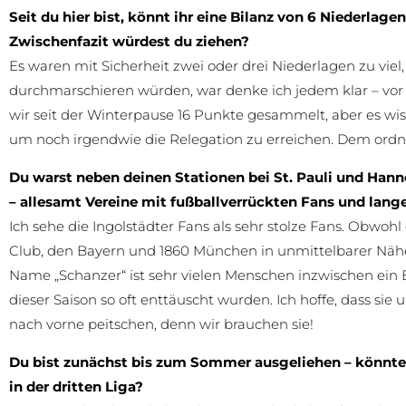
Seit du hier bist, könnt ihr eine Bilanz von 6 Niederlag
Zwischenfazit würdest du ziehen?
Es waren mit Sicherheit zwei oder drei Niederlagen zu viel,
durchmarschieren würden, war denke ich jedem klar – vor
wir seit der Winterpause 16 Punkte gesammelt, aber es wis
um noch irgendwie die Relegation zu erreichen. Dem ordne
Du warst neben deinen Stationen bei St. Pauli und Han
– allesamt Vereine mit fußballverrückten Fans und langer
Ich sehe die Ingolstädter Fans als sehr stolze Fans. Obwohl
Club, den Bayern und 1860 München in unmittelbarer Nähe
Name „Schanzer“ ist sehr vielen Menschen inzwischen ein B
dieser Saison so oft enttäuscht wurden. Ich hoffe, dass si
nach vorne peitschen, denn wir brauchen sie!
Du bist zunächst bis zum Sommer ausgeliehen – könntest 
in der dritten Liga?