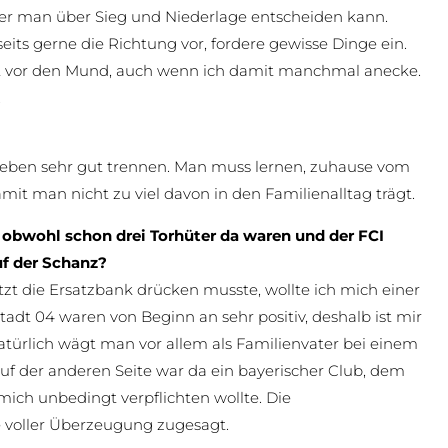
 der man über Sieg und Niederlage entscheiden kann.
seits gerne die Richtung vor, fordere gewisse Dinge ein.
att vor den Mund, auch wenn ich damit manchmal anecke.
.
vatleben sehr gut trennen. Man muss lernen, zuhause vom
 man nicht zu viel davon in den Familienalltag trägt.
obwohl schon drei Torhüter da waren und der FCI
uf der Schanz?
t die Ersatzbank drücken musste, wollte ich mich einer
t 04 waren von Beginn an sehr positiv, deshalb ist mir
atürlich wägt man vor allem als Familienvater bei einem
uf der anderen Seite war da ein bayerischer Club, dem
mich unbedingt verpflichten wollte. Die
e voller Überzeugung zugesagt.