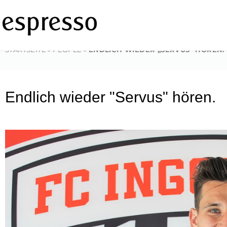
Zum
Inhalt
springen
STARTSEITE
»
PEOPLE
»
ENDLICH WIEDER „SERVUS“ HÖREN.
Endlich wieder "Servus" hören.