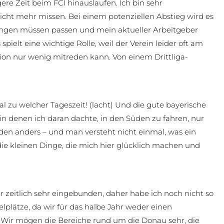
gere Zeit beim FCI hinauslaufen. Ich bin sehr
cht mehr missen. Bei einem potenziellen Abstieg wird es
ngen müssen passen und mein aktueller Arbeitgeber
pielt eine wichtige Rolle, weil der Verein leider oft am
ation nur wenig mitreden kann. Von einem Drittliga-
l zu welcher Tageszeit! (lacht) Und die gute bayerische
n denen ich daran dachte, in den Süden zu fahren, nur
den anders – und man versteht nicht einmal, was ein
d die kleinen Dinge, die mich hier glücklich machen und
er zeitlich sehr eingebunden, daher habe ich noch nicht so
lplätze, da wir für das halbe Jahr weder einen
. Wir mögen die Bereiche rund um die Donau sehr, die