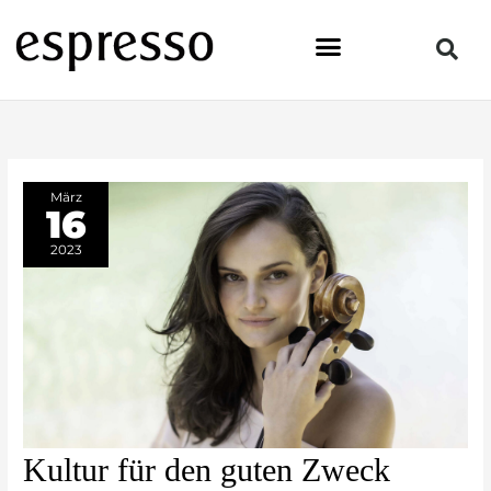
Zum
Inhalt
springen
März
16
2023
Kultur
Kultur für den guten Zweck
für